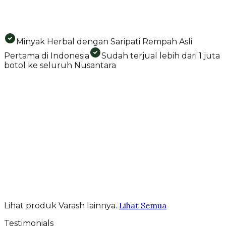
Minyak Herbal dengan Saripati Rempah Asli
Pertama di Indonesia
Sudah terjual lebih dari 1 juta
botol ke seluruh Nusantara
Keajaiban Alam
dalam setiap tetes yang dibalurkan
Lihat Semua
Lihat produk Varash lainnya.
Testimonials